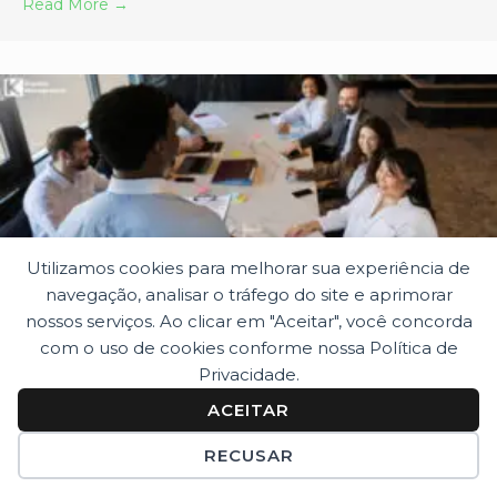
Read More →
Utilizamos cookies para melhorar sua experiência de
Gap Analysis: descubra as lacunas antes
navegação, analisar o tráfego do site e aprimorar
nossos serviços. Ao clicar em "Aceitar", você concorda
da certificação
com o uso de cookies conforme nossa Política de
julho 24, 2026
|
por Gabrielle Rosa
Privacidade.
O maior obstáculo para a certificação pode estar escondido nos
ACEITAR
seus processos Muitas empresas acreditam que estão prontas
CONTATO@KLASTON.COM
RECUSAR
para conquistar...