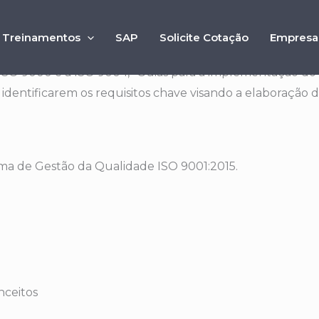
Treinamentos
SAP
Solicite Cotação
Empresa
lementação“ apresenta os requisitos necessários para 
ISO 9000 e a ISO 9004, “Guias para a implementação do
a identificarem os requisitos chave visando a elaboraçã
ma de Gestão da Qualidade ISO 9001:2015.
nceitos