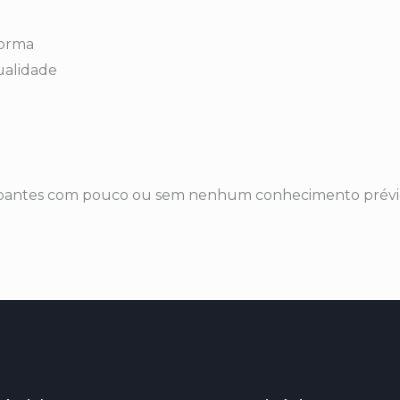
norma
ualidade
ticipantes com pouco ou sem nenhum conhecimento prév