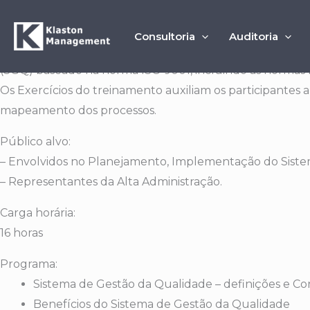
Ir
TREINAMENTO DE INTERPRETAÇÃO ISO 9001
para
Objetivo:
Consultoria
Auditoria
o
O Treinamento de “ISO 9001:2015 – Interpretação e Imp
conteúdo
(SGQ) baseado na norma ISO 9001, incluindo as normas 
Os Exercícios do treinamento auxiliam os participantes 
mapeamento dos processos.
Público alvo:
– Envolvidos no Planejamento, Implementação do Siste
– Representantes da Alta Administração.
Carga horária:
16 horas
Programa:
Sistema de Gestão da Qualidade – definições e Co
Benefícios do Sistema de Gestão da Qualidade