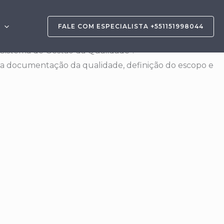
FALE COM ESPECIALISTA +551151998044
a implementação de um Sistema de Gestão da Qualidade
 Sistema de Gestão da Qualidade“.
o da documentação da qualidade, definição do escopo e